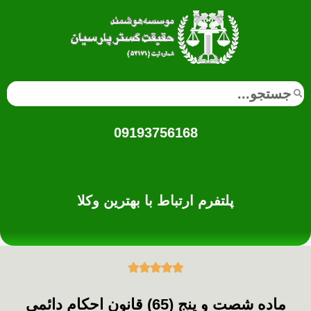
09193756168
پلتفرم ارتباط با بهترین وکلا





ماده شصت و پنج (65) قانون احکام دائمی